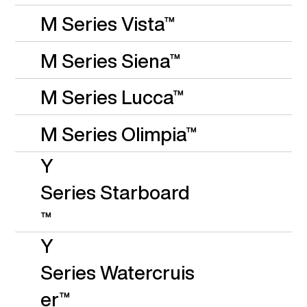
Γ
M Series Vista™
M Series Siena™
M Series Lucca™
M Series Olimpia™
Y
Series
Starboard
™
Y
Series
Watercruis
er™