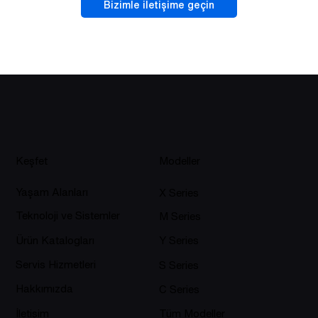
Bizimle iletişime geçin
Keşfet
Modeller
Yaşam Alanları
X Series
Teknoloji ve Sistemler
M Series
Ürün Katalogları
Y Series
Servis Hizmetleri
S Series
Hakkımızda
C Series
İletişim
Tüm Modeller