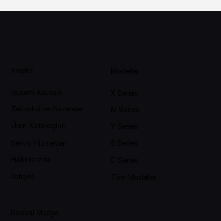
Keşfet
Modeller
Yaşam Alanları
X Series
Teknoloji ve Sistemler
M Series
Ürün Katalogları
Y Series
Servis Hizmetleri
S Series
Hakkımızda
C Series
İletişim
Tüm Modeller
Sosyal Medya