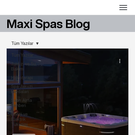
Maxi Spas Blog
Tüm Yazılar
Tüm Yazılar
Jakuzi ve Su
Bakımı
Hidroterapi
Spa Jakuzi
Faydaları
Satın Alma
Rehberi
Enerji ve
Elektrik
Tüketimi