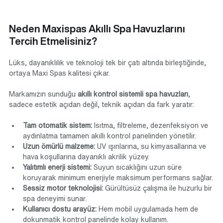
Γ
Neden Maxispas Akıllı Spa Havuzlarını 
Tercih Etmelisiniz?
Lüks, dayanıklılık ve teknoloji tek bir çatı altında birleştiğinde, 
ortaya Maxi Spas kalitesi çıkar.
Markamızın sunduğu 
akıllı kontrol sistemli spa havuzları
, 
sadece estetik açıdan değil, teknik açıdan da fark yaratır:
Tam otomatik sistem:
 Isıtma, filtreleme, dezenfeksiyon ve 
aydınlatma tamamen akıllı kontrol panelinden yönetilir.
Uzun ömürlü malzeme:
 UV ışınlarına, su kimyasallarına ve 
hava koşullarına dayanıklı akrilik yüzey.
Yalıtımlı enerji sistemi:
 Suyun sıcaklığını uzun süre 
koruyarak minimum enerjiyle maksimum performans sağlar.
Sessiz motor teknolojisi:
 Gürültüsüz çalışma ile huzurlu bir 
spa deneyimi sunar.
Kullanıcı dostu arayüz:
 Hem mobil uygulamada hem de 
dokunmatik kontrol panelinde kolay kullanım.