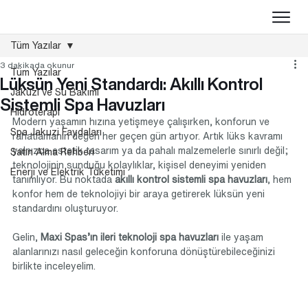
Tüm Yazılar
3 dakikada okunur
Tüm Yazılar
Lüksün Yeni Standardı: Akıllı Kontrol
Jakuzi ve Su Bakımı
Sistemli Spa Havuzları
Hidroterapi
Modern yaşamın hızına yetişmeye çalışırken, konforun ve 
Spa Jakuzi Faydaları
rahatlamanın değeri her geçen gün artıyor. Artık lüks kavramı 
yalnızca estetik tasarım ya da pahalı malzemelerle sınırlı değil; 
Satın Alma Rehberi
teknolojinin sunduğu kolaylıklar, kişisel deneyimi yeniden 
Enerji ve Elektrik Tüketimi
tanımlıyor. Bu noktada 
akıllı kontrol sistemli spa havuzları
, hem 
konfor hem de teknolojiyi bir araya getirerek lüksün yeni 
standardını oluşturuyor.
Gelin, 
Maxi Spas’ın ileri teknoloji spa havuzları
 ile yaşam 
alanlarınızı nasıl geleceğin konforuna dönüştürebileceğinizi 
birlikte inceleyelim.