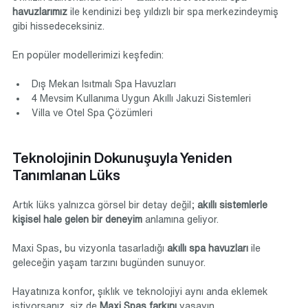
havuzlarımız
 ile kendinizi beş yıldızlı bir spa merkezindeymiş 
gibi hissedeceksiniz.
En popüler modellerimizi keşfedin:
Dış Mekan Isıtmalı Spa Havuzları
4 Mevsim Kullanıma Uygun Akıllı Jakuzi Sistemleri
Villa ve Otel Spa Çözümleri
Teknolojinin Dokunuşuyla Yeniden 
Tanımlanan Lüks
Artık lüks yalnızca görsel bir detay değil; 
akıllı sistemlerle 
kişisel hale gelen bir deneyim
 anlamına geliyor.
Maxi Spas, bu vizyonla tasarladığı 
akıllı spa havuzları
 ile 
geleceğin yaşam tarzını bugünden sunuyor.
Hayatınıza konfor, şıklık ve teknolojiyi aynı anda eklemek 
istiyorsanız, siz de 
Maxi Spas farkını
 yaşayın.