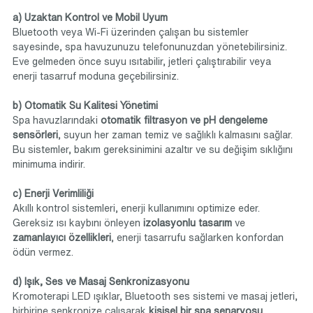
a) Uzaktan Kontrol ve Mobil Uyum
Bluetooth veya Wi-Fi üzerinden çalışan bu sistemler 
sayesinde, spa havuzunuzu telefonunuzdan yönetebilirsiniz. 
Eve gelmeden önce suyu ısıtabilir, jetleri çalıştırabilir veya 
enerji tasarruf moduna geçebilirsiniz.
b) Otomatik Su Kalitesi Yönetimi
Spa havuzlarındaki 
otomatik filtrasyon ve pH dengeleme 
sensörleri
, suyun her zaman temiz ve sağlıklı kalmasını sağlar. 
Bu sistemler, bakım gereksinimini azaltır ve su değişim sıklığını 
minimuma indirir.
c) Enerji Verimliliği
Akıllı kontrol sistemleri, enerji kullanımını optimize eder. 
Gereksiz ısı kaybını önleyen 
izolasyonlu tasarım
 ve 
zamanlayıcı özellikleri
, enerji tasarrufu sağlarken konfordan 
ödün vermez.
d) Işık, Ses ve Masaj Senkronizasyonu
Kromoterapi LED ışıklar, Bluetooth ses sistemi ve masaj jetleri, 
birbirine senkronize çalışarak 
kişisel bir spa senaryosu