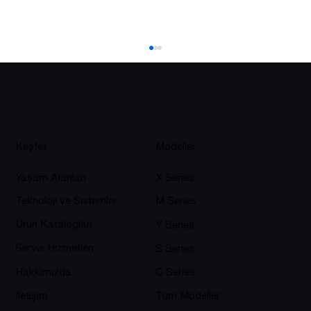
Keşfet
Modeller
Yaşam Alanları
X Series
Teknoloji ve Sistemler
M Series
Dört Mevsim Spa Keyfi: Isıtmalı Jakuzi
ile Kışın Bile Sıcak Lüks
Ürün Katalogları
Y Series
Servis Hizmetleri
S Series
Hakkımızda
C Series
İletişim
Tüm Modeller