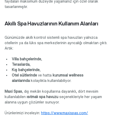
faydaları maksimum düzeyde yaşamanız için özel olarak 
tasarlanmıştır.
Akıllı Spa Havuzlarının Kullanım Alanları
Günümüzde akıllı kontrol sistemli spa havuzları yalnızca 
otellerin ya da lüks spa merkezlerinin ayrıcalığı olmaktan çıktı. 
Artık:
Villa bahçelerinde
,
Teraslarda
,
Kış bahçelerinde
,
Otel süitlerinde
 ve hatta 
kurumsal wellness 
alanlarında
 kolaylıkla kullanılabiliyor.
Maxi Spas
, dış mekân koşullarına dayanıklı, dört mevsim 
kullanılabilen 
ısıtmalı spa havuzu
 seçenekleriyle her yaşam 
alanına uygun çözümler sunuyor.
Ürünlerimizi inceleyin: 
https://www.maxispas.com/