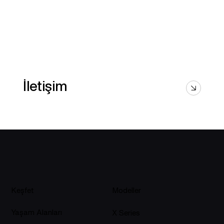
İletişim
Keşfet
Modeller
Yaşam Alanları
X Series