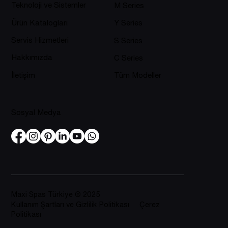
Teknoloji ve Sistemler
M Series
Ürün Katalogları
Y Series
Servis Hizmetleri
S Series
Hakkımızda
C Series
İletişim
Tüm Modeller
Sosyal Medya
Maxi Spas Türkiye © 2025
Kullanım Şartları ve Gizlilik Politikası Çerez
Politikası